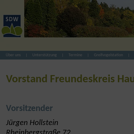
Über uns
Unterstützung
Termine
Greifvogelstation
Vorstand Freundeskreis Hau
Vorsitzender
Jürgen Hollstein
Rheinbergstraße 72